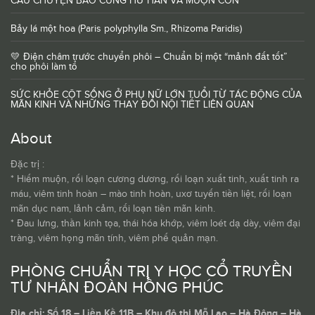
CÂU CHUYỆN BÀO CUNG HƯ HÀN VÀ MUỘN CON
Bảy lá một hoa (Paris polyphylla Sm., Rhizoma Paridis)
💛 Điện châm trước chuyển phôi – Chuẩn bị một “mảnh đất tốt”
cho phôi làm tổ
SỨC KHỎE CỘT SỐNG Ở PHỤ NỮ LỚN TUỔI TỪ TÁC ĐỘNG CỦA
MÃN KINH VÀ NHỮNG THAY ĐỔI NỘI TIẾT LIÊN QUAN
About
Đặc trị :
* Hiếm muộn, rối loạn cương dương, rối loạn xuất tinh, xuất tinh ra
máu, viêm tinh hoàn – mào tinh hoàn, uxơ tuyến tiền liệt, rối loạn
mãn dục nam, lảnh cảm, rối loạn tiền mãn kinh.
* Đau lưng, thần kinh tọa, thái hóa khớp, viêm loét dạ dày, viêm đại
tràng, viêm họng mãn tính, viêm phế quản mạn.
PHÒNG CHUẨN TRỊ Y HỌC CỔ TRUYỀN
TƯ NHÂN ĐOÀN HỒNG PHÚC
Địa chỉ: Số 18 – Liền Kề 11B – Khu đô thị Mỗ Lao – Hà Đông – Hà