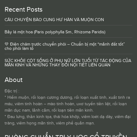
Recent Posts
CÂU CHUYỆN BÀO CUNG HƯ HÀN VÀ MUỘN CON
Bảy lá một hoa (Paris polyphylla Sm., Rhizoma Paridis)
💛 Điện châm trước chuyển phôi – Chuẩn bị một “mảnh đất tốt”
cho phôi làm tổ
SỨC KHỎE CỘT SỐNG Ở PHỤ NỮ LỚN TUỔI TỪ TÁC ĐỘNG CỦA
MÃN KINH VÀ NHỮNG THAY ĐỔI NỘI TIẾT LIÊN QUAN
About
Đặc trị :
* Hiếm muộn, rối loạn cương dương, rối loạn xuất tinh, xuất tinh ra
máu, viêm tinh hoàn – mào tinh hoàn, uxơ tuyến tiền liệt, rối loạn
mãn dục nam, lảnh cảm, rối loạn tiền mãn kinh.
* Đau lưng, thần kinh tọa, thái hóa khớp, viêm loét dạ dày, viêm đại
tràng, viêm họng mãn tính, viêm phế quản mạn.